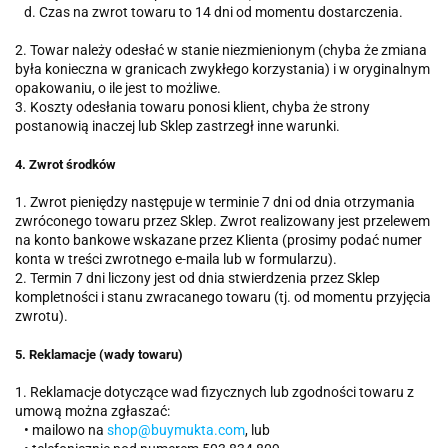
d. Czas na zwrot towaru to 14 dni od momentu dostarczenia.
2. Towar należy odesłać w stanie niezmienionym (chyba że zmiana
była konieczna w granicach zwykłego korzystania) i w oryginalnym
opakowaniu, o ile jest to możliwe.
3. Koszty odesłania towaru ponosi klient, chyba że strony
postanowią inaczej lub Sklep zastrzegł inne warunki.
4. Zwrot środków
1. Zwrot pieniędzy następuje w terminie 7 dni od dnia otrzymania
zwróconego towaru przez Sklep. Zwrot realizowany jest przelewem
na konto bankowe wskazane przez Klienta (prosimy podać numer
konta w treści zwrotnego e-maila lub w formularzu).
2. Termin 7 dni liczony jest od dnia stwierdzenia przez Sklep
kompletności i stanu zwracanego towaru (tj. od momentu przyjęcia
zwrotu).
5. Reklamacje (wady towaru)
1. Reklamacje dotyczące wad fizycznych lub zgodności towaru z
umową można zgłaszać:
•
mailowo na
shop@buymukta.com
, lub