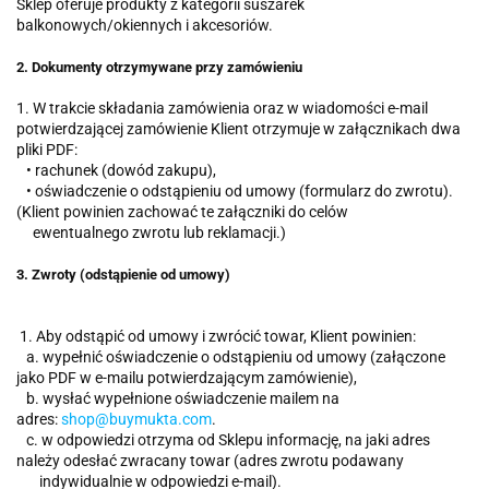
Sklep oferuje produkty z kategorii suszarek
balkonowych/okiennych i akcesoriów.
2. Dokumenty otrzymywane przy zamówieniu
1. W trakcie składania zamówienia oraz w wiadomości e-mail
potwierdzającej zamówienie Klient otrzymuje w załącznikach dwa
pliki PDF:
•
rachunek (dowód zakupu),
•
oświadczenie o odstąpieniu od umowy (formularz do zwrotu).
(Klient powinien zachować te załączniki do celów
ewentualnego zwrotu lub reklamacji.)
3. Zwroty (odstąpienie od umowy)
1. Aby odstąpić od umowy i zwrócić towar, Klient powinien:
a. wypełnić oświadczenie o odstąpieniu od umowy (załączone
jako PDF w e-mailu potwierdzającym zamówienie),
b. wysłać wypełnione oświadczenie mailem na
adres:
shop@buymukta.com
.
c. w odpowiedzi otrzyma od Sklepu informację, na jaki adres
należy odesłać zwracany towar (adres zwrotu podawany
indywidualnie w odpowiedzi e-mail).