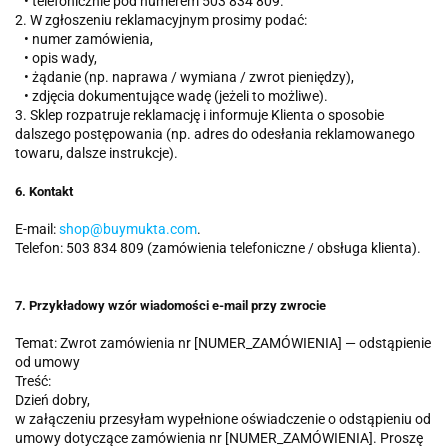
•
telefonicznie pod numerem 503 834 809.
2. W zgłoszeniu reklamacyjnym prosimy podać:
•
numer zamówienia,
•
opis wady,
•
żądanie (np. naprawa / wymiana / zwrot pieniędzy),
•
zdjęcia dokumentujące wadę (jeżeli to możliwe).
3. Sklep rozpatruje reklamację i informuje Klienta o sposobie
dalszego postępowania (np. adres do odesłania reklamowanego
towaru, dalsze instrukcje).
6. Kontakt
E-mail:
shop@buymukta.com
.
Telefon: 503 834 809 (zamówienia telefoniczne / obsługa klienta).
7. Przykładowy wzór wiadomości e-mail przy zwrocie
Temat: Zwrot zamówienia nr [NUMER_ZAMÓWIENIA] — odstąpienie
od umowy
Treść:
Dzień dobry,
w załączeniu przesyłam wypełnione oświadczenie o odstąpieniu od
umowy dotyczące zamówienia nr [NUMER_ZAMÓWIENIA]. Proszę