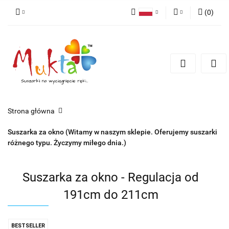
(
0
)
Polski
Zaloguj się
Zarejestruj się
Dodaj zgłoszenie
Zgody cookies
Strona główna
Suszarka za okno (Witamy w naszym sklepie. Oferujemy suszarki
różnego typu. Życzymy miłego dnia.)
Suszarka za okno - Regulacja od
191cm do 211cm
BESTSELLER