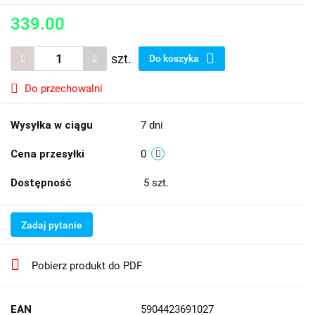
339.00
szt.
Do koszyka
Do przechowalni
Wysyłka w ciągu
7 dni
Cena przesyłki
0
Dostępność
5
szt.
Zadaj pytanie
Pobierz produkt do PDF
EAN
5904423691027