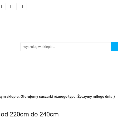
a za okno
Suszarka balkonowa
Akcesoria
Gale
Akcesoria
Galeria
m sklepie. Oferujemy suszarki różnego typu. Życzymy miłego dnia.)
a od 220cm do 240cm