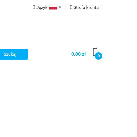
Język
Strefa klienta
ria
Polski
Zaloguj się
Zarejestruj się
Dodaj zgłoszenie
Zgody cookies
0,00 zł
0