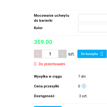
Mocowanie uchwytu
do barierki
Kolor
359.00
szt.
Do koszyka
Do przechowalni
Wysyłka w ciągu
7 dni
Cena przesyłki
0
Dostępność
3
szt.