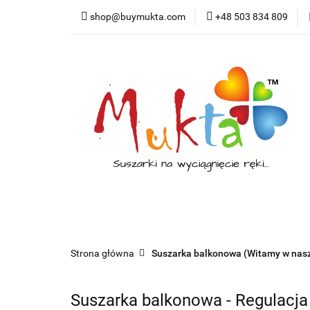
shop@buymukta.com
+48 503 834 809
Suszark
Suszarka za okno
Suszarka balkonowa
Strona główna
Suszarka balkonowa (Witamy w naszy
Suszarka balkonowa - Regulacj