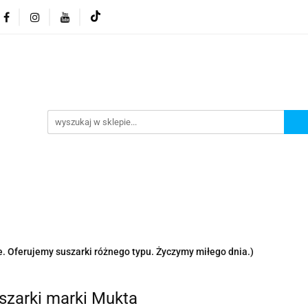
 za okno
Suszarka balkonowa
Akcesoria
Gal
Akcesoria
Galeria
. Oferujemy suszarki różnego typu. Życzymy miłego dnia.)
szarki marki Mukta