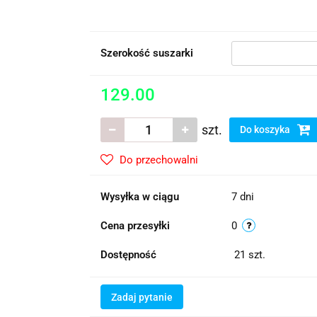
Szerokość suszarki
129.00
szt.
Do koszyka
Do przechowalni
Wysyłka w ciągu
7 dni
Cena przesyłki
0
Dostępność
21
szt.
Zadaj pytanie