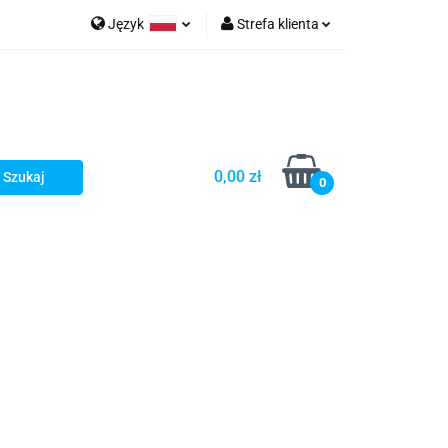
Język
Strefa klienta
eria
Polski
Zaloguj się
Zarejestruj się
Dodaj zgłoszenie
Zgody cookies
0,00 zł
0