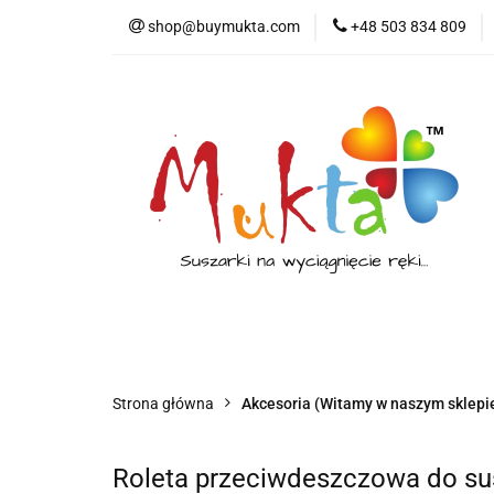
shop@buymukta.com
+48 503 834 809
Suszarka
Suszarka za okno
Suszarka balkonowa
Strona główna
Akcesoria (Witamy w naszym sklepie
Roleta przeciwdeszczowa do su